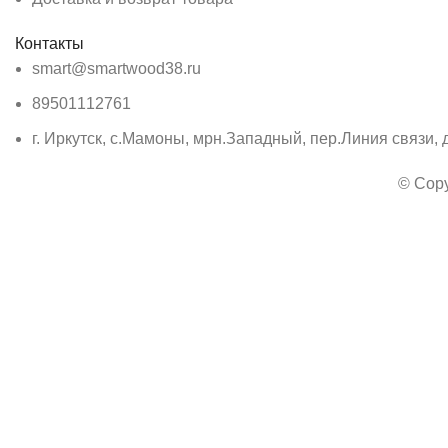
Контакты
smart@smartwood38.ru
89501112761
г. Иркутск, с.Мамоны, мрн.Западный, пер.Линия связи, д
© Copy
Этот веб-сайт использует файлы cookie для улучшения ва
Используя этот веб-сайт, вы соглашаетесь с нашей
Политик
Подробная информация
Принять
Магазин
Список желаний