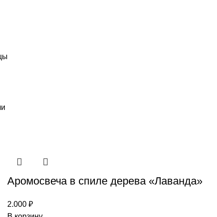
цы
чи
Аромосвеча в спиле дерева «Лаванда»
2.000
₽
В корзину