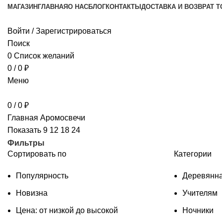
МАГАЗИН
ГЛАВНАЯ
О НАС
БЛОГ
КОНТАКТЫ
ДОСТАВКА И ВОЗВРАТ Т
Войти / Зарегистрироваться
Поиск
0
Список желаний
0
/
0
₽
Меню
0
/
0
₽
Главная
Аромосвечи
Показать
9
12
18
24
Фильтры
Сортировать по
Категории
Популярность
Деревянна
Новизна
Учителям
Цена: от низкой до высокой
Ночники